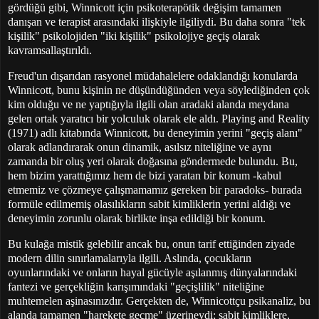
gördüğü gibi, Winnicott için psikoterapötik değişim tamamen
danışan ve terapist arasındaki ilişkiyle ilgiliydi. Bu daha sonra "tek
kişilik" psikolojiden "iki kişilik" psikolojiye geçiş olarak
kavramsallaştırıldı.
Freud'un dışarıdan rasyonel müdahalelere odaklandığı konularda
Winnicott, bunu kişinin ne düşündüğünden veya söylediğinden çok
kim olduğu ve ne yaptığıyla ilgili olan aradaki alanda meydana
gelen ortak yaratıcı bir yolculuk olarak ele aldı. Playing and Reality
(1971) adlı kitabında Winnicott, bu deneyimin yerini "geçiş alanı"
olarak adlandırarak onun dinamik, asılsız niteliğine ve aynı
zamanda bir oluş yeri olarak doğasına göndermede bulundu. Bu,
hem bizim yarattığımız hem de bizi yaratan bir konum -kabul
etmemiz ve çözmeye çalışmamamız gereken bir paradoks- burada
formüle edilmemiş olasılıkların sabit kimliklerin yerini aldığı ve
deneyimin zorunlu olarak birlikte inşa edildiği bir konum.
Bu kulağa mistik gelebilir ancak bu, onun tarif ettiğinden ziyade
modern dilin sınırlamalarıyla ilgili. Aslında, çocukların
oyunlarındaki ve onların hayal gücüyle aşılanmış dünyalarındaki
fantezi ve gerçekliğin karışımındaki "geçişlilik" niteliğine
muhtemelen aşinasınızdır. Gerçekten de, Winnicottçu psikanaliz, bu
alanda tamamen "harekete geçme" üzerineydi; sabit kimliklere,