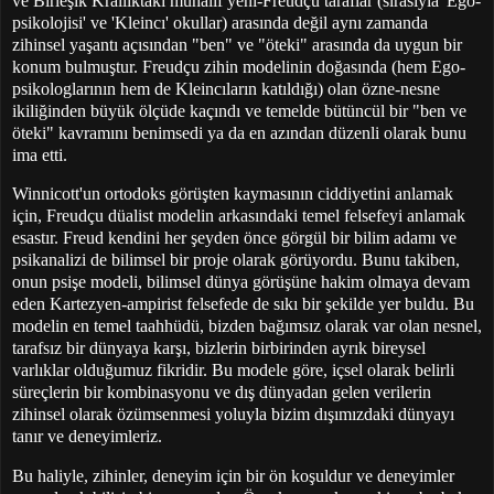
ve Birleşik Krallıktaki muhalif yeni-Freudçu taraflar (sırasıyla 'Ego-
psikolojisi' ve 'Kleincı' okullar) arasında değil aynı zamanda
zihinsel yaşantı açısından "ben" ve "öteki" arasında da uygun bir
konum bulmuştur. Freudçu zihin modelinin doğasında (hem Ego-
psikologlarının hem de Kleincıların katıldığı) olan özne-nesne
ikiliğinden büyük ölçüde kaçındı ve temelde bütüncül bir "ben ve
öteki" kavramını benimsedi ya da en azından düzenli olarak bunu
ima etti.
Winnicott'un ortodoks görüşten kaymasının ciddiyetini anlamak
için, Freudçu düalist modelin arkasındaki temel felsefeyi anlamak
esastır. Freud kendini her şeyden önce görgül bir bilim adamı ve
psikanalizi de bilimsel bir proje olarak görüyordu. Bunu takiben,
onun psişe modeli, bilimsel dünya görüşüne hakim olmaya devam
eden Kartezyen-ampirist felsefede de sıkı bir şekilde yer buldu. Bu
modelin en temel taahhüdü, bizden bağımsız olarak var olan nesnel,
tarafsız bir dünyaya karşı, bizlerin birbirinden ayrık bireysel
varlıklar olduğumuz fikridir. Bu modele göre, içsel olarak belirli
süreçlerin bir kombinasyonu ve dış dünyadan gelen verilerin
zihinsel olarak özümsenmesi yoluyla bizim dışımızdaki dünyayı
tanır ve deneyimleriz.
Bu haliyle, zihinler, deneyim için bir ön koşuldur ve deneyimler