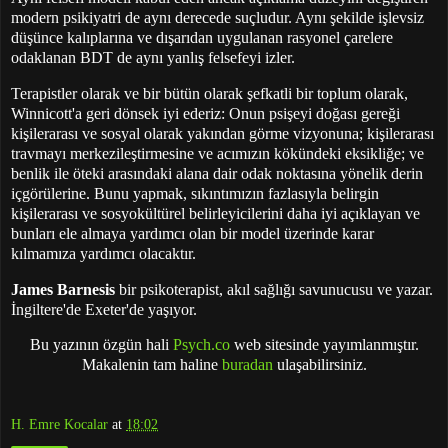
modern psikiyatri de aynı derecede suçludur. Aynı şekilde işlevsiz
düşünce kalıplarına ve dışarıdan uygulanan rasyonel çarelere
odaklanan BDT de aynı yanlış felsefeyi izler.
Terapistler olarak ve bir bütün olarak şefkatli bir toplum olarak,
Winnicott'a geri dönsek iyi ederiz: Onun psişeyi doğası gereği
kişilerarası ve sosyal olarak yakından görme vizyonuna; kişilerarası
travmayı merkezileştirmesine ve acımızın kökündeki eksikliğe; ve
benlik ile öteki arasındaki alana dair odak noktasına yönelik derin
içgörülerine. Bunu yapmak, sıkıntımızın fazlasıyla belirgin
kişilerarası ve sosyokültürel belirleyicilerini daha iyi açıklayan ve
bunları ele almaya yardımcı olan bir model üzerinde karar
kılmamıza yardımcı olacaktır.
James Barnesis
bir psikoterapist, akıl sağlığı savunucusu ve yazar.
İngiltere'de Exeter'de yaşıyor.
B
u yazının özgün hali
Psych.co
web sitesinde yayımlanmıştır.
Makalenin tam haline
buradan
ulaşabilirsiniz
.
H. Emre Kocalar
at
18:02