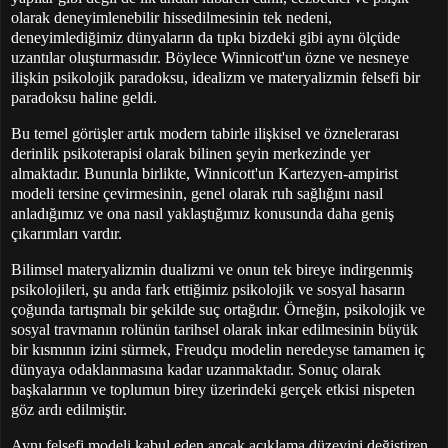
olarak deneyimlenebilir hissedilmesinin tek nedeni,
deneyimlediğimiz dünyaların da tıpkı bizdeki gibi aynı ölçüde
uzantılar oluşturmasıdır. Böylece Winnicott'un özne ve nesneye
ilişkin psikolojik paradoksu, idealizm ve materyalizmin felsefi bir
paradoksu haline geldi.
Bu temel görüşler artık modern tabirle ilişkisel ve öznelerarası
derinlik psikoterapisi olarak bilinen şeyin merkezinde yer
almaktadır. Bununla birlikte, Winnicott'un Kartezyen-ampirist
modeli tersine çevirmesinin, genel olarak ruh sağlığını nasıl
anladığımız ve ona nasıl yaklaştığımız konusunda daha geniş
çıkarımları vardır.
Bilimsel materyalizmin dualizmi ve onun tek bireye indirgenmiş
psikolojileri, şu anda fark ettiğimiz psikolojik ve sosyal hasarın
çoğunda tartışmalı bir şekilde suç ortağıdır. Örneğin, psikolojik ve
sosyal travmanın rolünün tarihsel olarak inkar edilmesinin büyük
bir kısmının izini sürmek, Freudçu modelin neredeyse tamamen iç
dünyaya odaklanmasına kadar uzanmaktadır. Sonuç olarak
başkalarının ve toplumun birey üzerindeki gerçek etkisi nispeten
göz ardı edilmiştir.
Aynı felsefi modeli kabul eden ancak açıklama düzeyini değiştiren