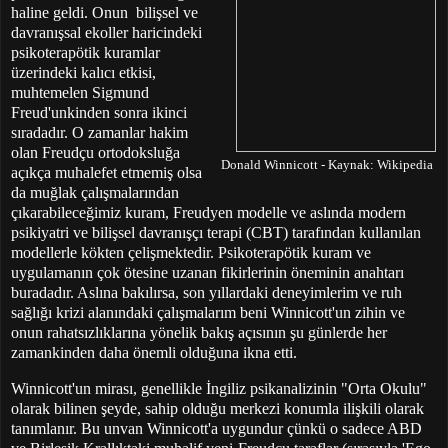
haline geldi. Onun bilişsel ve
davranışsal ekoller haricindeki
psikoterapötik kuramlar
üzerindeki kalıcı etkisi,
muhtemelen Sigmund
Freud'unkinden sonra ikinci
sıradadır. O zamanlar hakim
olan Freudçu ortodoksluğa
Donald Winnicott - Kaynak: Wikipedia
açıkça muhalefet etmemiş olsa
da muğlak çalışmalarından
çıkarabileceğimiz kuram, Freudyen modelle ve aslında modern
psikiyatri ve bilişsel davranışçı terapi (CBT) tarafından kullanılan
modellerle kökten çelişmektedir. Psikoterapötik kuram ve
uygulamanın çok ötesine uzanan fikirlerinin öneminin anahtarı
buradadır. Aslına bakılırsa, son yıllardaki deneyimlerim ve ruh
sağlığı krizi alanındaki çalışmalarım beni Winnicott'un zihin ve
onun rahatsızlıklarına yönelik bakış açısının şu günlerde her
zamankinden daha önemli olduğuna ikna etti.
Winnicott'un mirası, genellikle İngiliz psikanalizinin "Orta Okulu"
olarak bilinen şeyde, sahip olduğu merkezi konumla ilişkili olarak
tanımlanır. Bu unvan Winnicott'a uygundur çünkü o sadece ABD