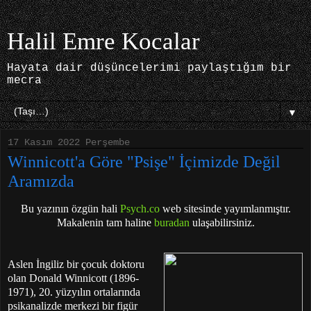
Halil Emre Kocalar
Hayata dair düşüncelerimi paylaştığım bir
mecra
▼
17 Kasım 2022 Perşembe
Winnicott'a Göre "Psişe" İçimizde Değil
Aramızda
Bu yazının özgün hali
Psych.co
web sitesinde yayımlanmıştır.
Makalenin tam haline
buradan
ulaşabilirsiniz
.
Aslen İngiliz bir çocuk doktoru
olan Donald Winnicott (1896-
1971), 20. yüzyılın ortalarında
psikanalizde merkezi bir figür