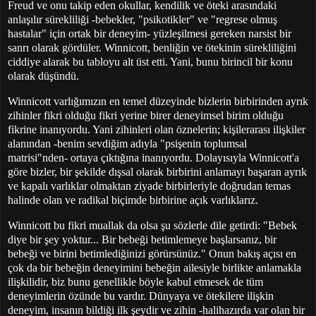
Freud ve onu takip eden okullar, kendilik ve öteki arasındaki
anlaşılır sürekliliği -bebekler, "psikotikler" ve "regrese olmuş
hastalar" için ortak bir deneyim- yüzleşilmesi gereken narsist bir
sanrı olarak gördüler. Winnicott, benliğin ve ötekinin sürekliliğini
ciddiye alarak bu tabloyu alt üst etti. Yani, bunu birincil bir konu
olarak düşündü.
Winnicott varlığımızın en temel düzeyinde bizlerin birbirinden ayrık
zihinler fikri olduğu fikri yerine birer deneyimsel birim olduğu
fikrine inanıyordu. Yani zihinleri olan öznelerin; kişilerarası ilişkiler
alanından -benim sevdiğim adıyla "psişenin toplumsal
matrisi"nden- ortaya çıktığına inanıyordu. Dolayısıyla Winnicott'a
göre bizler, bir şekilde dışsal olarak birbirini anlamayı başaran ayrık
ve kapalı varlıklar olmaktan ziyade birbirleriyle doğrudan temas
halinde olan ve radikal biçimde birbirine açık varlıklarız.
Winnicott bu fikri muallak da olsa şu sözlerle dile getirdi: "Bebek
diye bir şey yoktur... Bir bebeği betimlemeye başlarsanız, bir
bebeği ve birini betimlediğinizi görürsünüz." Onun bakış açısı en
çok da bir bebeğin deneyimini bebeğin ailesiyle birlikte anlamakla
ilişkilidir, biz bunu genellikle böyle kabul etmesek de tüm
deneyimlerin özünde bu vardır. Dünyaya ve ötekilere ilişkin
deneyim, insanın bildiği ilk şeydir ve zihin -halihazırda var olan bir