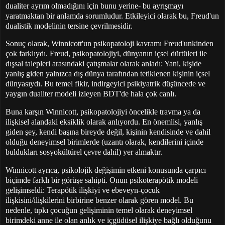
dualiter ayrım olmadığını için bunu yerine- bu ayrışmayı
yaratmaktan bir anlamda sorumludur. Etkileyici olarak bu, Freud'un
dualistik modelinin tersine çevrilmesidir.
Sonuç olarak, Winnicott'un psikopatoloji kavramı Freud'unkinden
çok farklıydı. Freud, psikopatolojiyi, dünyanın içsel dürtüleri ile
dışsal talepleri arasındaki çatışmalar olarak anladı: Yani, kişide
yanlış giden yalnızca dış dünya tarafından tetiklenen kişinin içsel
dünyasıydı. Bu temel fikir, indirgeyici psikiyatrik düşüncede ve
yaygın dualiter modeli izleyen BDT'de hala çok canlı.
Buna karşın Winnicott, psikopatolojiyi öncelikle travma ya da
ilişkisel alandaki eksiklik olarak anlıyordu. En önemlisi, yanlış
giden şey, kendi başına bireyde değil, kişinin kendisinde ve dahil
olduğu deneyimsel birimlerde (uzantı olarak, kendilerini içinde
buldukları sosyokültürel çevre dahil) yer almaktır.
Winnicott ayrıca, psikolojik değişimin etkeni konusunda çarpıcı
biçimde farklı bir görüşe sahipti. Onun psikoterapötik modeli
gelişimseldi: Terapötik ilişkiyi ve ebeveyn-çocuk
ilişkisini/ilişkilerini birbirine benzer olarak gören model. Bu
nedenle, tıpkı çocuğun gelişiminin temel olarak deneyimsel
birimdeki anne ile olan anlık ve içgüdüsel ilişkiye bağlı olduğunu