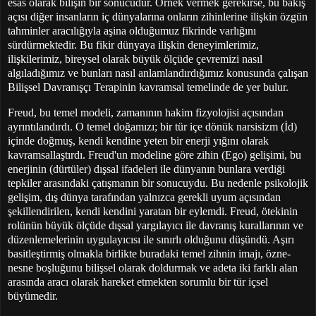
esas olarak bilişin bir sonucudur. Örnek vermek gerekirse, bu bakış
açısı diğer insanların iç dünyalarına onların zihinlerine ilişkin özgün
tahminler aracılığıyla aşina olduğumuz fikrinde varlığını
sürdürmektedir. Bu fikir dünyaya ilişkin deneyimlerimiz,
ilişkilerimiz, bireysel olarak büyük ölçüde çevremizi nasıl
algıladığımız ve bunları nasıl anlamlandırdığımız konusunda çalışan
Bilişsel Davranışçı Terapinin kavramsal temelinde de yer bulur.
Freud, bu temel modeli, zamanının hakim fizyolojisi açısından
ayrıntılandırdı. O temel doğamızı; bir tür içe dönük narsisizm (İd)
içinde doğmuş, kendi kendine yeten bir enerji yığını olarak
kavramsallaştırdı. Freud'un modeline göre zihin (Ego) gelişimi, bu
enerjinin (dürtüler) dışsal ifadeleri ile dünyanın bunlara verdiği
tepkiler arasındaki çatışmanın bir sonucuydu. Bu nedenle psikolojik
gelişim, dış dünya tarafından yalnızca gerekli uyum açısından
şekillendirilen, kendi kendini yaratan bir eylemdi. Freud, ötekinin
rolünün büyük ölçüde dışsal yargılayıcı ile davranış kurallarının ve
düzenlemelerinin uygulayıcısı ile sınırlı olduğunu düşündü. Aşırı
basitleştirmiş olmakla birlikte buradaki temel zihnin imajı, özne-
nesne boşluğunu bilişsel olarak doldurmak ve adeta iki farklı alan
arasında aracı olarak hareket etmekten sorumlu bir tür içsel
büyümedir.