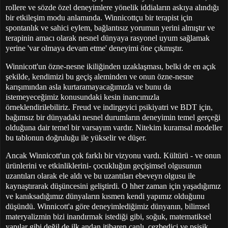
rollere ve sözde özel deneyimlere yönelik iddiaların askıya alındığı
bir etkileşim modu anlamında. Winnicottçu bir terapist için
spontanlık ve sahici eylem, bağlantısız yorumun yerini almıştır ve
terapinin amacı olarak nesnel dünyaya rasyonel uyum sağlamak
yerine 'var olmaya devam etme' deneyimi öne çıkmıştır.
Winnicott'un özne-nesne ikiliğinden uzaklaşması, belki de en açık
şekilde, kendimizi bu geçiş aleminden ve onun özne-nesne
karışımından asla kurtaramayacağımızla ve bunu da
istemeyeceğimiz konusundaki kesin inancımızla
örneklendirilebiliriz. Freud ve indirgeyici psikiyatri ve BDT için,
bağımsız bir dünyadaki nesnel durumların deneyimin temel gerçeği
olduğuna dair temel bir varsayım vardır. Nitekim kuramsal modeller
bu tablonun doğruluğu ile yükselir ve düşer.
Ancak Winnicott'un çok farklı bir vizyonu vardı. Kültürü - ve onun
ürünlerini ve etkinliklerini- çocukluğun geçişimsel olgusunun
uzantıları olarak ele aldı ve bu uzantıları ebeveyn olgusu ile
kaynaştırarak düşüncesini geliştirdi. O hher zaman için yaşadığımız
ve kanıksadığımız dünyaların kısmen kendi yapımız olduğunu
düşündü. Winnicott'a göre deneyimlediğimiz dünyanın, bilimsel
materyalizmin bizi inandırmak istediği gibi, soğuk, matematiksel
yapılar gibi değil de ilk andan itibaren canlı, cezbedici ve psişik