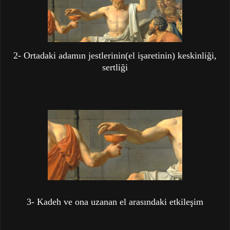
2- Ortadaki adamın jestlerinin(el işaretinin) keskinliği,
sertliği
3- Kadeh ve ona uzanan el arasındaki etkileşim