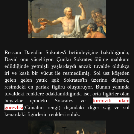
Ressam David'in Sokrates'i betimleyişine bakıldığında,
David onu yüceltiyor. Çünkü Sokrates ölüme mahkum
edildiğinde yetmişli yaşlardaydı ancak tuvalde oldukça
iri ve kaslı bir vücut ile resmedilmiş. Sol üst köşeden
gelen gelen yatık ışık Sokrates'in üzerine düşerek,
resimdeki en parlak figürü
oluşturuyor. Bunun yanında
tuvaldeki renklere odaklanıldığında ise, orta figürler olan
beyazlar içindeki Sokrates ve
kırmızılı idam
görevlisi
(Günahın rengi) dışındaki diğer sağ ve sol
kenardaki figürlerin renkleri soluk.