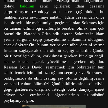
ahlakını bozarak onları yozlaştırmak suçlarından
dolayı
baldıran
zehri içirilerek idam cezasına
çarptırılmıştır (Apology adlı eser çoğunlukla bu
mahkemedeki savunmayı anlatır). İdam cezasından önce
ise bir aylık bir mahkumiyet geçirecek olan Sokrates için
bu zaman dilimi öğrencileriyle beraber olmak için çok
önemlidir. Platon'un Crito adlı eserde Sokrates'in idam
yerine sürgünü seçip yaşayabilme imkanının olduğunu
ancak Sokrates'in bunun yerine ona nihai dersini verme
fırsatını sağlayacak olan ölümü seçtiği anlatılır. Çünkü
bir filozof için ölüm, korkulması gereken bir olgu değil,
aksine kucak açarak yüceltilmesi gereken olgudur.
Ressam Louis David, resmetmek için Sokrates'in tam
zehiri içmek için elini uzattığı anı seçmiştir ve Sokrates'e
baktığımızda da elini uzattığı şey ölümü değilmişcesine
ve sanki ruhun ölümsüzlüğünü bildirircesine sol eliyle
göğü göstererek ulaşmak istediği öteki dünyayı işaret
ediyor ve etrafındaki öğrencilerinin üzüntüsünü
paylaşmıyor gibi.