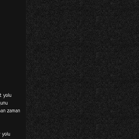
t yolu
ğunu
aman zaman
 yolu