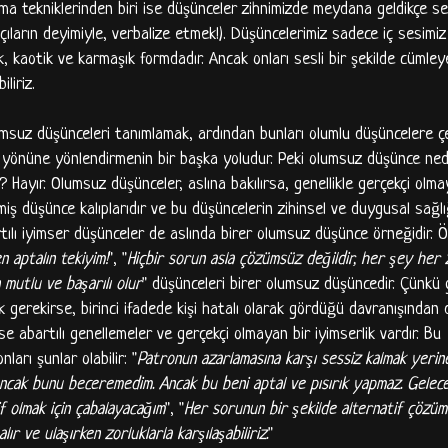
ma tekniklerinden biri ise düşünceler zihnimizde meydana geldikçe s
çıların deyimiyle, verbalize etmek!). Düşüncelerimiz sadece iç sesimiz
ık, kaotik ve karmaşık formdadır. Ancak onları sesli bir şekilde cüml
liriz.
msuz düşünceleri tanımlamak, ardından bunları olumlu düşüncelere ç
ir yönüne yönlendirmenin bir başka yoludur. Peki olumsuz düşünce ned
Hayır. Olumsuz düşünceler, aslına bakılırsa, genellikle gerçekçi olma
nmiş düşünce kalıplarıdır ve bu düşüncelerin zihinsel ve duygusal sağl
bartılı iyimser düşünceler de aslında birer olumsuz düşünce örneğidir. 
 aptalın tekiyim!
", "
Hiçbir sorun asla çözümsüz değildir, her şey her
mutlu ve başarılı olur
" düşünceleri birer olumsuz düşüncedir. Çünkü 
k gerekirse, birinci ifadede kişi hatalı olarak gördüğü davranışından 
ise abartılı genellemeler ve gerçekçi olmayan bir iyimserlik vardır. Bu
arı şunlar olabilir: "
Patronun azarlamasına karşı sessiz kalmak yerin
 Ancak bunu beceremedim. Ancak bu beni aptal ve pısırık yapmaz. Gelec
f olmak için çabalayacağım
", "
Her sorunun bir şekilde alternatif çözüm
r ve ulaşırken zorluklarla karşılaşabiliriz.
"