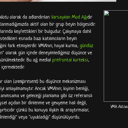
ilotu
olarak da adlandırılan
Varsayılan Mod Ağı
dır
lanmadığımızda aktif olan bir grup beyin bölgesidir.
arında keşfettikleri bir bulgudur. Çalışmaya dahil
istedikleri esnada bazı katılımcıların beyin
ini fark etmişlerdir. VMA'nın; hayal kurma,
gündüz
n" olarak gün içinde deneyimlediğimiz düşünce ve
üşünülmektedir. Bu ağ medial
prefrontal korteksi
,
içermektedir.
r olan (
onmipresent
) bu düşünce mekanizması
yi anlaşılmamıştır. Ancak VMA'nın; kişinin benliği,
anımsama ve geleceği planlama gibi öz referanslı
işsel açıdan bir dinlenme ve gevşeme hali değil,
VMA Aktiv
aşırtıcıdır çünkü bu konuya ilişkin ilk araştırmalar,
inlendiği" veya "uyukladığı" düşünülüyordu.