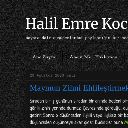
Halil Emre Koc
Hayata dair düşüncelerimi paylaştığım bir me
Ana Sayfa
About Me | Hakkımda
29 Ağustos 2023 Salı
Maymun Zihni Ehlileştirme
Sıradan bir iş gününün sıradan bir anında bedeni bira
gör ki zihin yerinde durmaz. Çevresinde gördüğü, duy
getirir. Sonra o düşünceden ilişkili veya ilişkisiz bi
düşünceden düşünceye akar gider. Budistler buna
M