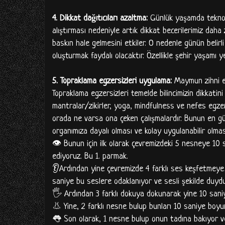
4. Dikkat dağıtıcıları azaltma:
Günlük yaşamda teknolo
alıştırması nedeniyle artık dikkat becerilerimiz daha 
baskın hale gelmesini etkiler. O nedenle günün belirli
oluşturmak faydalı olacaktır. Özellikle şehir yaşamı
5. Topraklama egzersizleri uygulama:
Maymun zihni ehl
Topraklama egzersizleri temelde bilincimizin dikkatin
mantralar/zikirler, yoga, mindfulness ve nefes egzer
orada ne varsa ona çeken çalışmalardır. Bunun en g
organımıza dayalı olması ve kolay uygulanabilir olma
👁️ Bunun için ilk olarak çevremizdeki 5 nesneye 1
ediyoruz. Bu 1. parmak.
👂Ardından yine çevremizde 4 farklı ses keşfetmeye çal
saniye bu seslere odaklanıyor ve sesli şekilde duyd
🖐 Ardından 3 farklı dokuya dokunarak yine 10 saniye
👃 Yine, 2 farklı nesne bulup bunları 10 saniye boyu
👅 Son olarak, 1 nesne bulup onun tadına bakıyor ve