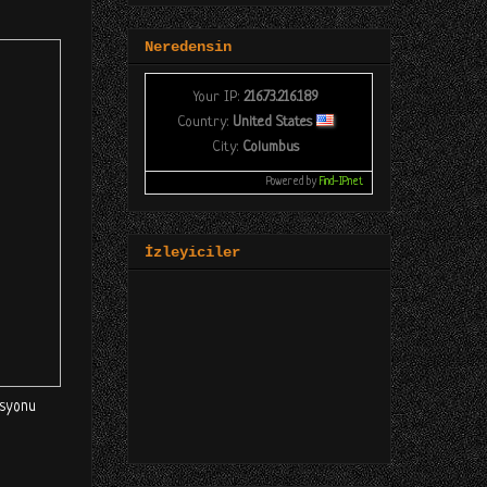
Neredensin
Your IP:
216.73.216.189
Country:
United States
City:
Columbus
Powered by
Find-IP.net
İzleyiciler
asyonu