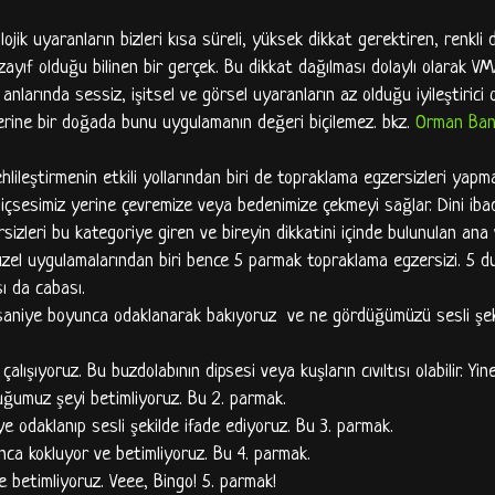
jik uyaranların bizleri kısa süreli, yüksek dikkat gerektiren, renkli
zayıf olduğu bilinen bir gerçek. Bu dikkat dağılması dolaylı olarak VM
 anlarında sessiz, işitsel ve görsel uyaranların az olduğu iyileştirici
 yerine bir doğada bunu uygulamanın değeri biçilemez. bkz.
Orman Ban
ileştirmenin etkili yollarından biri de topraklama egzersizleri yapma
i içsesimiz yerine çevremize veya bedenimize çekmeyi sağlar. Dini ibad
sizleri bu kategoriye giren ve bireyin dikkatini içinde bulunulan ana
üzel uygulamalarından biri bence 5 parmak topraklama egzersizi. 5 d
sı da cabası.
0 saniye boyunca odaklanarak bakıyoruz ve ne gördüğümüzü sesli şek
ışıyoruz. Bu buzdolabının dipsesi veya kuşların cıvıltısı olabilir. Yin
uğumuz şeyi betimliyoruz. Bu 2. parmak.
 odaklanıp sesli şekilde ifade ediyoruz. Bu 3. parmak.
nca kokluyor ve betimliyoruz. Bu 4. parmak.
 betimliyoruz. Veee, Bingo! 5. parmak!