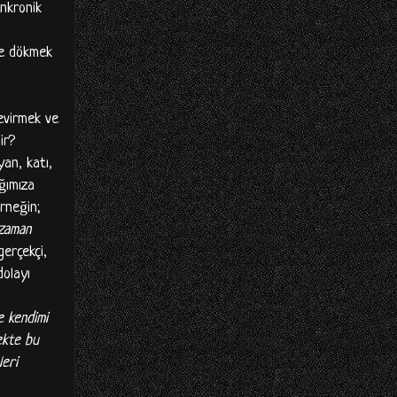
enkronik
eye dökmek
evirmek ve
ir?
yan, katı,
ığımıza
Örneğin;
 zaman
gerçekçi,
dolayı
e kendimi
ekte bu
leri