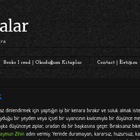
alar
cra
Books I read | Okuduğum Kitaplar
Contact | İletişim
k
z dinlendirmek için yaptığın işi bir kenara bırakır ve soluk almak iste
duğu bir şeyden veya içsel bir uyarıcının kıvılcımıyla bir düşünce 
r başka düşünceye zıplar, oradan da bir başkasına geçer. Bıraksanız bık
aymun Zihin
adını vermiş: Yerinde duramayan, kararsız, huzursuz, ka