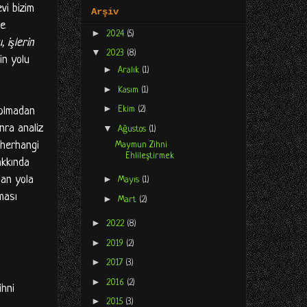
vi bizim
Arşiv
fe
►
2024
(5)
 işlerin
▼
2023
(8)
in yolu
►
Aralık
(1)
►
Kasım
(1)
►
Ekim
(2)
 olmadan
nra analiz
▼
Ağustos
(1)
 (herhangi
Maymun Zihni
Ehlileştirmek
akkında
dan yola
►
Mayıs
(1)
ması
►
Mart
(2)
►
2022
(8)
►
2019
(2)
►
2017
(3)
►
2016
(2)
ihni
►
2015
(3)