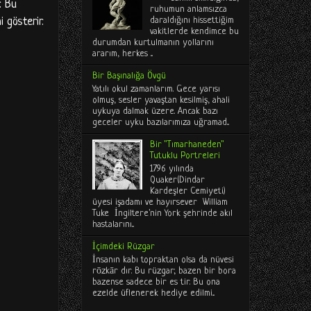
. Bu
ruhumun anlamsızca
daraldığını hissettiğim
i gösterir.
vakitlerde kendimce bu
durumdan kurtulmanın yollarını
ararım, herkes ...
Bir Başınalığa Övgü
Yatılı okul zamanlarım. Gece yarısı
olmuş, sesler yavaştan kesilmiş, ahali
uykuya dalmak üzere. Ancak bazı
geceler uyku bazılarımıza uğramad...
Bir "Tımarhaneden"
Tutuklu Portreleri
1796 yılında
Quaker(Dindar
Kardeşler Cemiyeti)
üyesi işadamı ve hayırsever William
Tuke İngiltere'nin York şehrinde akıl
hastalarını...
İçimdeki Rüzgar
İnsanın kabı topraktan olsa da nüvesi
rōzkār dır. Bu rüzgar; bazen bir bora
bazense sadece bir es tir. Bu ona
ezelde üflenerek hediye edilmi...