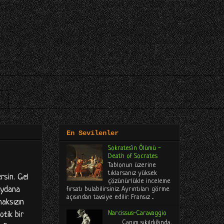
En Sevilenler
Sokrates'in Ölümü -
Death of Socrates
Tablonun üzerine
tıklarsanız yüksek
rsin. Gel
çözünürlükle inceleme
meydana
fırsatı bulabilirsiniz. Ayrıntıları görme
açısından tavsiye edilir. Fransız ...
maksızın
Narcissus-Caravaggio
otik bir
Canım sıkıldığında,