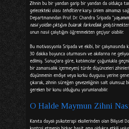
Zihnin bu bir yandan garip bir yandan da oldukça tan
gelecekteki olası
tehditlere
karşı önlem almamızı sağl
Departmanından Prof. Dr. Chandra Sripada "
yaşamımı
nasıl yoldan çıktığını bularak farkındalık geliştirmekt
onun nasıl çalıştığını öğrenmekten geçiyor olabilir.
Bu motivasyonla Sripada ve ekibi, bir çalışmasında k
30 dakika boyunca oturmasını ve akıllarına ne geliy
edilmiş. Sonuçlara göre, katılımcılar çoğunlukla geçmi
bir zamansallık içermeyen) türde düşünceleri zihinl
düşünmenin endişe veya korku duygusu yerine genell
çıkarak, zihnin süreğen gevezeliğinin salt olumsuz bi
gereken bir konu olduğunu yorumlanabilir.
O Halde Maymun Zihni Nasıl 
Kanıta dayalı psikoterapi ekollerinden olan Bilişsel D
kontrol etmenin birkaç basit ama oldukça etkili yolu