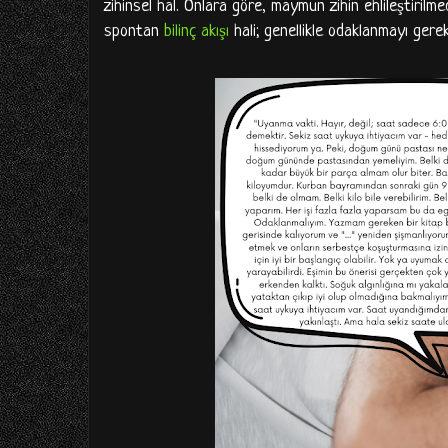
zihinsel hal. Onlara göre, maymun zihin ehlileştirilme
spontan
bilinç akışı
hali; genellikle odaklanmayı gere