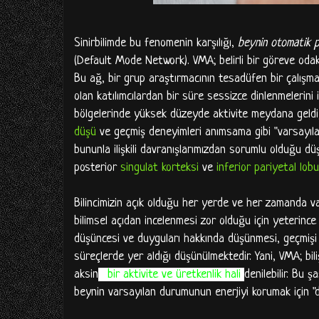
Sinirbilimde bu fenomenin karşılığı,
beynin otomatik p
(Default Mode Network). VMA; belirli bir göreve odak
Bu ağ, bir grup araştırmacının tesadüfen bir çalışmal
olan katılımcılardan bir süre sessizce dinlenmelerini 
bölgelerinde yüksek düzeyde aktivite meydana geldiğ
düşü
ve geçmiş deneyimleri anımsama gibi "varsayıla
bununla ilişkili davranışlarımızdan sorumlu olduğu d
posterior
singulat korteksi
ve
inferior pariyetal lobu
Bilincimizin açık olduğu her yerde
ve her zamanda va
bilimsel açıdan incelenmesi zor olduğu için yeterince i
düşüncesi ve duyguları hakkında düşünmesi, geçmişi 
süreçlerde yer aldığı düşünülmektedir. Yani, VMA; bil
aksin
e
bir aktivite ve üretkenlik hali
denilebilir. Bu ş
beynin varsayılan durumunun enerjiyi korumak için "d