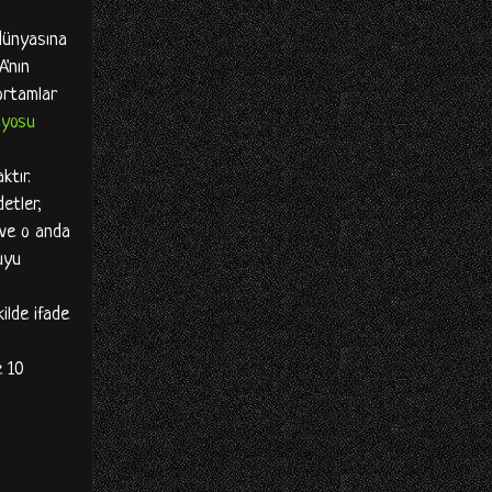
 dünyasına
A'nın
 ortamlar
yosu
ktır.
etler,
 ve o anda
uyu
ilde ifade
e 10