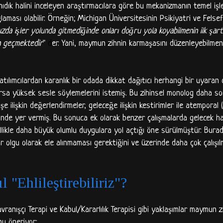
ıdık halini inceleyen araştırmacılara göre bu mekanizmanın temel işle
aması olabilir. Örneğin; Michigan Üniversitesinin Psikiyatri ve Felse
zda işler yolunda gitmediğinde onları doğru yola koyabilmenin ilk şartı,
en geçmektedir
"
d
er
.
Yani, maymun zihnin karmaşasını düzenleyebilmen
atılımcılardan karanlık bir odada dikkat dağıtıcı herhangi bir uyaran
orsa yüksek sesle söylemelerini istemiş. Bu zihinsel monolog daha so
şe ilişkin değerlendirmeler, geleceğe ilişkin kestirimler ile atemporal
erinde yer vermiş. Bu sonuca ek olarak benzer çalışmalarda gelecek h
ikle daha büyük olumlu duygulara yol açtığı öne sürülmüştür. Bura
r olgu olarak ele alınmaması gerektiğini ve üzerinde daha çok çalışıl
"Ehlileştirebiliriz"?
avranışçı Terapi ve Kabul/Kararlılık Terapisi gibi yaklaşımlar maymun z
nu öneriyor: