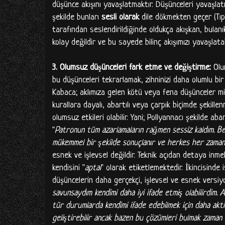
düşünce akışını yavaşlatmaktır. Düşünceleri yavaşlat
şekilde bunları
sesli olarak
dile dökmekten geçer (Tıp
tarafından seslendirildiğinde oldukça akışkan, bulan
kolay değildir ve bu sayede bilinç akışımızı yavaşlatabi
3. Olumsuz düşünceleri fark etme ve değiştirme:
Olu
bu düşünceleri tekrarlamak, zihninizi daha olumlu b
Kabaca; aklımıza gelen kötü veya fena düşünceler mi? 
kurallara dayalı, abartılı veya çarpık biçimde şekille
olumsuz etkileri olabilir. Yani; Pollyannacı şekilde a
"
Patronun tüm azarlamaların rağmen sessiz kaldım. Ben
mükemmel bir şekilde sonuçlanır ve herkes her zaman 
esnek ve işlevsel değildir. Teknik açıdan detaya inme
kendisini "
aptal
" olarak etiketlemektedir. İkincisinde 
düşüncelerin daha gerçekçi, işlevsel ve esnek versiyonl
savunsaydım kendimi daha iyi ifade etmiş olabilirdim.
tür durumlarda kendimi ifade edebilmek için daha akti
geliştirebilir ancak bazen bu çözümleri bulmak zaman alı