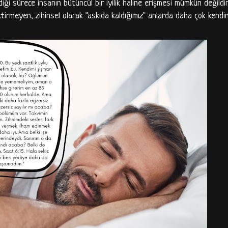
diği sürece insanın bütüncül bir iyilik haline erişmesi mümkün değildir
ktirmeyen, zihinsel olarak "askıda kaldığımız" anlarda daha çok kendin