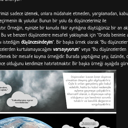
imizi sadece izlemek, onlara müdahale etmeden, yargılamadan, kab
eçirmenin ilk yoludur. Bunun bir yolu da düşüncelerimiz ile
ır. Örneğin, eşinizle bir konuda fikir ayrılığına düştüğünüz bir an akl
z. Bu ve benzeri düşüncelere mesafeli yaklaşmak için "Orada benimle a
nı istediğim
düşüncesindeyim
". Bir başka örnek olarak "Bu düşüncele
üncelerden kurtulamayacağımı
varsayıyorum
" veya "Bu düşüncelerden
 demek bir mesafe koyma örneğidir. Burada yaptığımız şey, özünde, 
 olduğunu kendimize hatırlatmaktır. Bir başka örneği aşağıda görebi