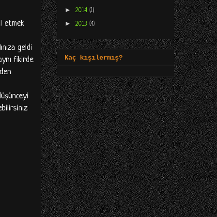
►
2014
(1)
ul etmek
►
2013
(4)
ınıza geldi
Kaç kişilermiş?
ynı fikirde
rden
düşünceyi
lirsiniz: